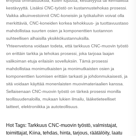
erityisiä ominaisuuksia, kuten lujuutta, kestävyyttä tai kemiallista
kestävyyttä. Lisäksi CNC-työstö on kustannustehokas prosessi.
Vaikka alkuinvestoinnit CNC-koneisiin ja työkaluihin voivat olla
merkittäviä, CNC-koneiden korkea tehokkuus- ja tuottavuustaso
mahdollistaa suurten osien ja komponenttien tuotannon
suhteellisen alhaisilla yksikkökustannuksilla.
Yhteenvetona voidaan todeta, että tarkkuus CNC-muovin työstö
on erittäin tarkka ja tehokas prosessi, joka tarjoaa laajan
valikoiman etuja erilaisiin sovelluksiin. Tämä prosessi
mahdollistaa monimutkaisten ja monimutkaisten osien ja
komponenttien luomisen erittäin tarkasti ja johdonmukaisesti, ja
sitä voidaan käyttää monenlaisten muovimateriaalien kanssa.
Sellaisenaan CNC-muovin työstö on tärkeä prosessi monilla
teollisuudenaloilla, mukaan lukien ilmailu, lääketieteelliset
laitteet, elektroniikka ja autoteollisuus.
Hot Tags: Tarkkuus CNC-muovin työstö, valmistajat,
toimittajat, Kiina, tehdas, hinta, tarjous, räätälöity, laatu