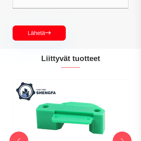
Lähetä

Liittyvät tuotteet

