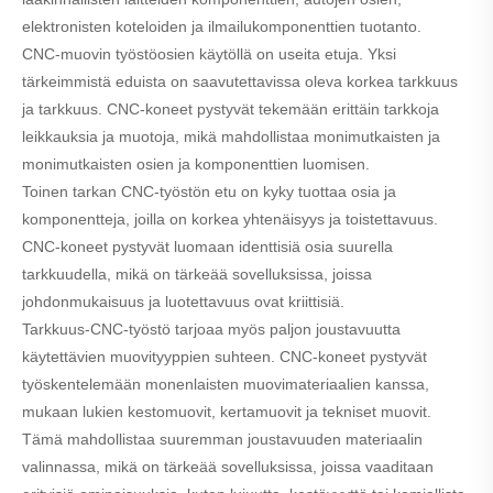
elektronisten koteloiden ja ilmailukomponenttien tuotanto.
CNC-muovin työstöosien käytöllä on useita etuja. Yksi
tärkeimmistä eduista on saavutettavissa oleva korkea tarkkuus
ja tarkkuus. CNC-koneet pystyvät tekemään erittäin tarkkoja
leikkauksia ja muotoja, mikä mahdollistaa monimutkaisten ja
monimutkaisten osien ja komponenttien luomisen.
Toinen tarkan CNC-työstön etu on kyky tuottaa osia ja
komponentteja, joilla on korkea yhtenäisyys ja toistettavuus.
CNC-koneet pystyvät luomaan identtisiä osia suurella
tarkkuudella, mikä on tärkeää sovelluksissa, joissa
johdonmukaisuus ja luotettavuus ovat kriittisiä.
Tarkkuus-CNC-työstö tarjoaa myös paljon joustavuutta
käytettävien muovityyppien suhteen. CNC-koneet pystyvät
työskentelemään monenlaisten muovimateriaalien kanssa,
mukaan lukien kestomuovit, kertamuovit ja tekniset muovit.
Tämä mahdollistaa suuremman joustavuuden materiaalin
valinnassa, mikä on tärkeää sovelluksissa, joissa vaaditaan