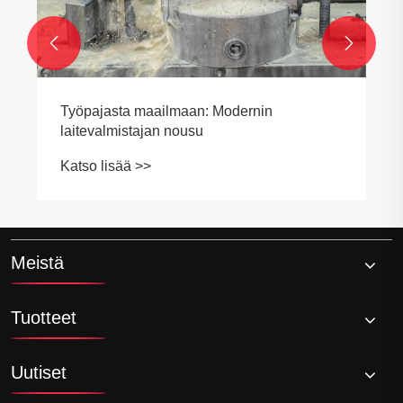


Työpajasta maailmaan: Modernin
laitevalmistajan nousu
Katso lisää >>
Meistä
Tuotteet
Uutiset