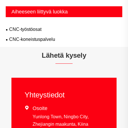
Aiheeseen liittyvä luokka
CNC-työstöosat
CNC-koneistuspalvelu
Lähetä kysely
Yhteystiedot

Osoite
Yunlong Town, Ningbo City,
Zhejiangin maakunta, Kiina