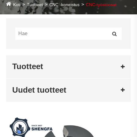
Koti
Tuotteet
CNC -koneistus
CNC-työstöosat
Tuotteet
Uudet tuotteet