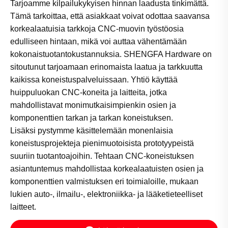
Tarjoamme kilpailukykyisen hinnan laadusta tinkimättä.
Tämä tarkoittaa, että asiakkaat voivat odottaa saavansa
korkealaatuisia tarkkoja CNC-muovin työstöosia
edulliseen hintaan, mikä voi auttaa vähentämään
kokonaistuotantokustannuksia. SHENGFA Hardware on
sitoutunut tarjoamaan erinomaista laatua ja tarkkuutta
kaikissa koneistuspalveluissaan. Yhtiö käyttää
huippuluokan CNC-koneita ja laitteita, jotka
mahdollistavat monimutkaisimpienkin osien ja
komponenttien tarkan ja tarkan koneistuksen.
Lisäksi pystymme käsittelemään monenlaisia ​​
koneistusprojekteja pienimuotoisista prototyypeistä
suuriin tuotantoajoihin. Tehtaan CNC-koneistuksen
asiantuntemus mahdollistaa korkealaatuisten osien ja
komponenttien valmistuksen eri toimialoille, mukaan
lukien auto-, ilmailu-, elektroniikka- ja lääketieteelliset
laitteet.