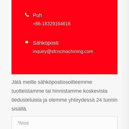

Puh
+86-18329164616
Sähköposti

inquiry@sfcncmachining.com
Jätä meille sähköpostiosoitteemme
tuotteistamme tai hinnistamme koskevista
tiedusteluista ja olemme yhteydessä 24 tunnin
sisällä.