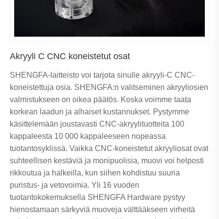
Akryyli C CNC koneistetut osat
SHENGFA-laitteisto voi tarjota sinulle akryyli-C CNC-
koneistettuja osia. SHENGFA:n valitseminen akryyliosien
valmistukseen on oikea päätös. Koska voimme taata
korkean laadun ja alhaiset kustannukset. Pystymme
käsittelemään joustavasti CNC-akryylituotteita 100
kappaleesta 10 000 kappaleeseen nopeassa
tuotantosyklissä. Vaikka CNC-koneistetut akryyliosat ovat
suhteellisen kestäviä ja monipuolisia, muovi voi helposti
rikkoutua ja halkeilla, kun siihen kohdistuu suuria
puristus- ja vetovoimia. Yli 16 vuoden
tuotantokokemuksella SHENGFA Hardware pystyy
hienostamaan särkyviä muoveja välttääkseen virheitä