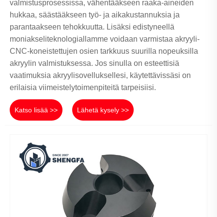
valmistusprosessissa, vähentääkseen raaka-aineiden
hukkaa, säästääkseen työ- ja aikakustannuksia ja
parantaakseen tehokkuutta. Lisäksi edistyneellä
moniakseliteknologiallamme voidaan varmistaa akryyli-
CNC-koneistettujen osien tarkkuus suurilla nopeuksilla
akryylin valmistuksessa. Jos sinulla on esteettisiä
vaatimuksia akryylisovelluksellesi, käytettävissäsi on
erilaisia ​​viimeistelytoimenpiteitä tarpeisiisi.
Katso lisää >>
Lähetä kysely >>