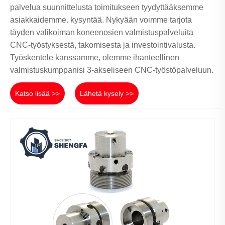
palvelua suunnittelusta toimitukseen tyydyttääksemme
asiakkaidemme. kysyntää. Nykyään voimme tarjota
täyden valikoiman koneenosien valmistuspalveluita
CNC-työstyksestä, takomisesta ja investointivalusta.
Työskentele kanssamme, olemme ihanteellinen
valmistuskumppanisi 3-akseliseen CNC-työstöpalveluun.
Katso lisää >>
Lähetä kysely >>