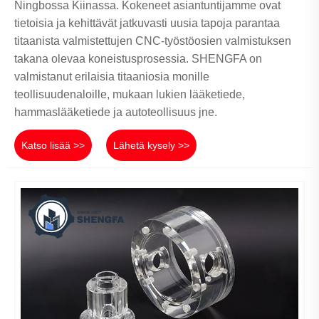
Ningbossa Kiinassa. Kokeneet asiantuntijamme ovat
tietoisia ja kehittävät jatkuvasti uusia tapoja parantaa
titaanista valmistettujen CNC-työstöosien valmistuksen
takana olevaa koneistusprosessia. SHENGFA on
valmistanut erilaisia ​​titaaniosia monille
teollisuudenaloille, mukaan lukien lääketiede,
hammaslääketiede ja autoteollisuus jne.
Katso lisää >>
Lähetä kysely >>