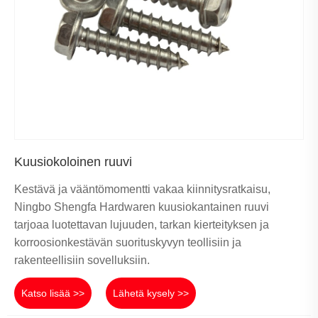
Kuusiokoloinen ruuvi
Kestävä ja vääntömomentti vakaa kiinnitysratkaisu,
Ningbo Shengfa Hardwaren kuusiokantainen ruuvi
tarjoaa luotettavan lujuuden, tarkan kierteityksen ja
korroosionkestävän suorituskyvyn teollisiin ja
rakenteellisiin sovelluksiin.
Katso lisää >>
Lähetä kysely >>