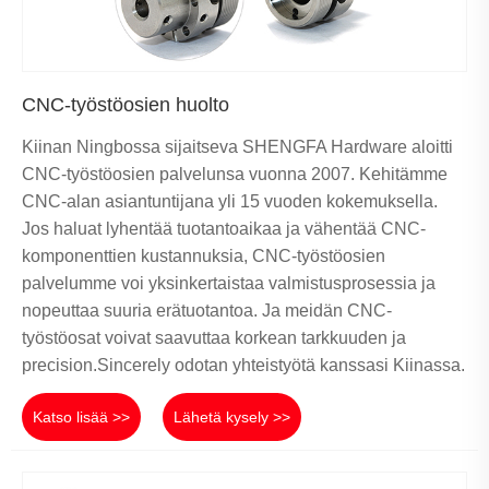
CNC-työstöosien huolto
Kiinan Ningbossa sijaitseva SHENGFA Hardware aloitti
CNC-työstöosien palvelunsa vuonna 2007. Kehitämme
CNC-alan asiantuntijana yli 15 vuoden kokemuksella.
Jos haluat lyhentää tuotantoaikaa ja vähentää CNC-
komponenttien kustannuksia, CNC-työstöosien
palvelumme voi yksinkertaistaa valmistusprosessia ja
nopeuttaa suuria erätuotantoa. Ja meidän CNC-
työstöosat voivat saavuttaa korkean tarkkuuden ja
precision.Sincerely odotan yhteistyötä kanssasi Kiinassa.
Katso lisää >>
Lähetä kysely >>