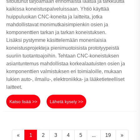
sitoutunut tarjoamaan erinomaista laatua ja tarkkuutta
kaikissa koneistuspalveluissaan. Yhtiö käyttää
huippuluokan CNC-koneita ja laitteita, jotka
mahdollistavat monimutkaisimpienkin osien ja
komponenttien tarkan ja tarkan koneistuksen.
Lisäksi pystymme käsittelemään monenlaisia ​​
koneistusprojekteja pienimuotoisista prototyypeistä
suuriin tuotantoajoihin. Tehtaan CNC-koneistuksen
asiantuntemus mahdollistaa korkealaatuisten osien ja
komponenttien valmistuksen eri toimialoille, mukaan
lukien auto-, ilmailu-, elektroniikka- ja lääketieteelliset
laitteet.
Katso lisää >>
Lähetä kysely >>
«
1
2
3
4
5
...
19
»