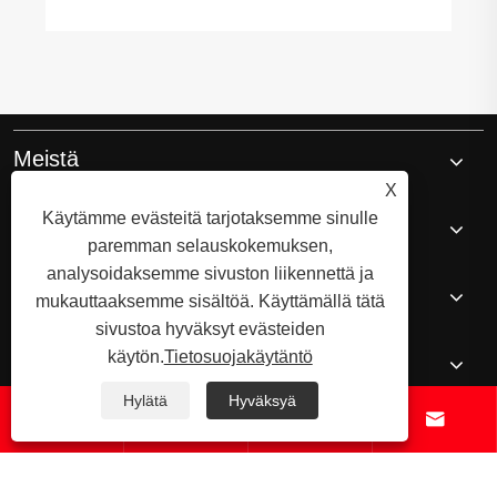
Meistä
X
Käytämme evästeitä tarjotaksemme sinulle
Tuotteet
paremman selauskokemuksen,
analysoidaksemme sivuston liikennettä ja
Uutiset
mukauttaaksemme sisältöä. Käyttämällä tätä
sivustoa hyväksyt evästeiden
käytön.
Tietosuojakäytäntö
Ota meihin yhteyttä
Hylätä
Hyväksyä



