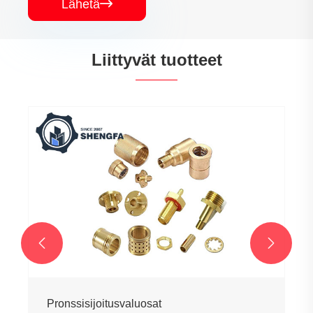
Lähetä

Liittyvät tuotteet


Pronssisijoitusvaluosat