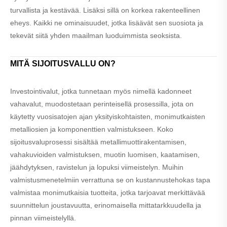
turvallista ja kestävää. Lisäksi sillä on korkea rakenteellinen
eheys. Kaikki ne ominaisuudet, jotka lisäävät sen suosiota ja
tekevät siitä yhden maailman luoduimmista seoksista.
MITÄ SIJOITUSVALLU ON?
Investointivalut, jotka tunnetaan myös nimellä kadonneet
vahavalut, muodostetaan perinteisellä prosessilla, jota on
käytetty vuosisatojen ajan yksityiskohtaisten, monimutkaisten
metalliosien ja komponenttien valmistukseen. Koko
sijoitusvaluprosessi sisältää metallimuottirakentamisen,
vahakuvioiden valmistuksen, muotin luomisen, kaatamisen,
jäähdytyksen, ravistelun ja lopuksi viimeistelyn. Muihin
valmistusmenetelmiin verrattuna se on kustannustehokas tapa
valmistaa monimutkaisia ​​tuotteita, jotka tarjoavat merkittävää
suunnittelun joustavuutta, erinomaisella mittatarkkuudella ja
pinnan viimeistelyllä.