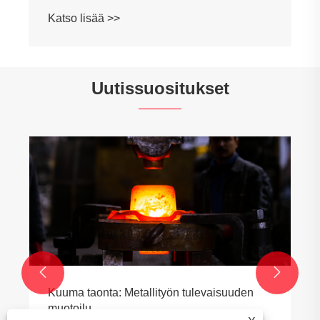
Katso lisää >>
Uutissuositukset


Kuuma taonta: Metallityön tulevaisuuden
muotoilu