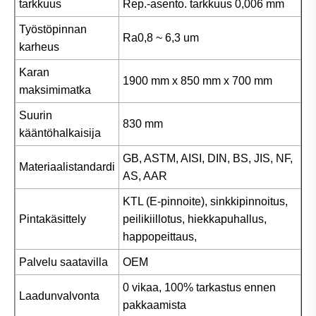
tarkkuus
Rep.-asento. tarkkuus 0,006 mm
Työstöpinnan
Ra0,8 ~ 6,3 um
karheus
Karan
1900 mm x 850 mm x 700 mm
maksimimatka
Suurin
830 mm
kääntöhalkaisija
GB, ASTM, AISI, DIN, BS, JIS, NF,
Materiaalistandardi
AS, AAR
KTL (E-pinnoite), sinkkipinnoitus,
Pintakäsittely
peilikiillotus, hiekkapuhallus,
happopeittaus,
Palvelu saatavilla
OEM
0 vikaa, 100% tarkastus ennen
Laadunvalvonta
pakkaamista