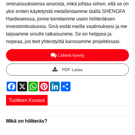
ominaisuuksiensa ansiosta, mikä johtaa siihen, että se on
yksi eniten käytetyistä metalleistamme täällä SHENGFA
Hardwaressa, jonne toimitamme usein hiiliteräksen
investointivaluosia. Sinä esität meille vaatimuksesi ja me
tarjoamme sinulle ratkaisumme. Se on helppoa ja
nopeaa, jos teet yhteistyötä kanssamme projektissasi.
Lähetä kysely
PDF Lataa
Facebook
X
WhatsApp
Pinterest
LinkedIn
Share
Tuotteen Kuvaus
Mikä on hiiliteräs?