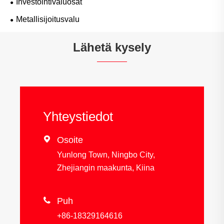
Investointivaluosat
Metallisijoitusvalu
Lähetä kysely
Yhteystiedot

Osoite
Yunlong Town, Ningbo City,
Zhejiangin maakunta, Kiina

Puh
+86-18329164616