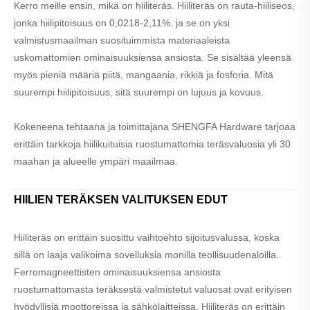
Kerro meille ensin, mikä on hiiliteräs. Hiiliteräs on rauta-hiiliseos,
jonka hiilipitoisuus on 0,0218-2,11%. ja se on yksi
valmistusmaailman suosituimmista materiaaleista
uskomattomien ominaisuuksiensa ansiosta. Se sisältää yleensä
myös pieniä määriä piitä, mangaania, rikkiä ja fosforia. Mitä
suurempi hiilipitoisuus, sitä suurempi on lujuus ja kovuus.
Kokeneena tehtaana ja toimittajana SHENGFA Hardware tarjoaa
erittäin tarkkoja hiilikuituisia ruostumattomia teräsvaluosia yli 30
maahan ja alueelle ympäri maailmaa.
HIILIEN TERÄKSEN VALITUKSEN EDUT
Hiiliteräs on erittäin suosittu vaihtoehto sijoitusvalussa, koska
sillä on laaja valikoima sovelluksia monilla teollisuudenaloilla.
Ferromagneettisten ominaisuuksiensa ansiosta
ruostumattomasta teräksestä valmistetut valuosat ovat erityisen
hyödyllisiä moottoreissa ja sähkölaitteissa. Hiiliteräs on erittäin