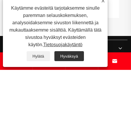
X
Katso lisää >>
Käytämme evästeitä tarjotaksemme sinulle
paremman selauskokemuksen,
analysoidaksemme sivuston liikennettä ja
mukauttaaksemme sisältöä. Käyttämällä tätä
sivustoa hyväksyt evästeiden
käytön.
Tietosuojakäytäntö
Meistä
Hylätä
Hyväksyä




Tuotteet
Uutiset
Ota meihin yhteyttä