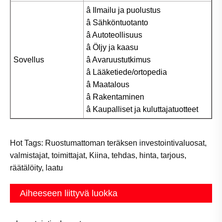
â Ilmailu ja puolustus
â Sähköntuotanto
â Autoteollisuus
â Öljy ja kaasu
Sovellus
â Avaruustutkimus
â Lääketiede/ortopedia
â Maatalous
â Rakentaminen
â Kaupalliset ja kuluttajatuotteet
Hot Tags: Ruostumattoman teräksen investointivaluosat,
valmistajat, toimittajat, Kiina, tehdas, hinta, tarjous,
räätälöity, laatu
Aiheeseen liittyvä luokka