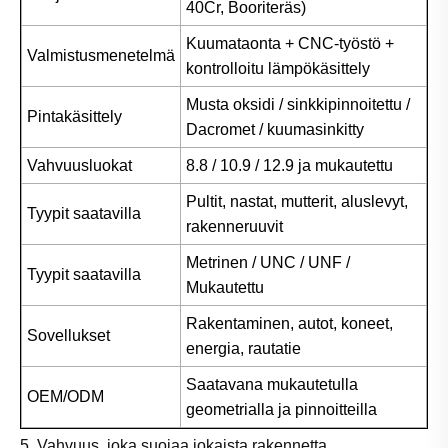
40Cr, Booriteräs)
Kuumataonta + CNC-työstö +
Valmistusmenetelmä
kontrolloitu lämpökäsittely
Musta oksidi / sinkkipinnoitettu /
Pintakäsittely
Dacromet / kuumasinkitty
Vahvuusluokat
8.8 / 10.9 / 12.9 ja mukautettu
Pultit, nastat, mutterit, aluslevyt,
Tyypit saatavilla
rakenneruuvit
Metrinen / UNC / UNF /
Tyypit saatavilla
Mukautettu
Rakentaminen, autot, koneet,
Sovellukset
energia, rautatie
Saatavana mukautetulla
OEM/ODM
geometrialla ja pinnoitteilla
5. Vahvuus, joka suojaa jokaista rakennetta