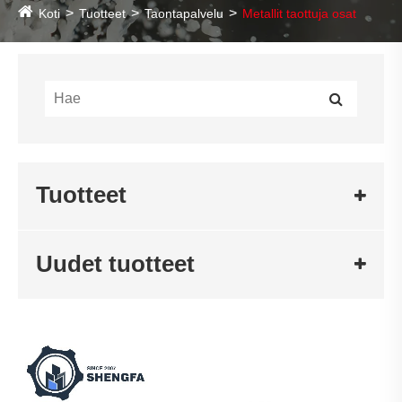
Koti
Tuotteet
Taontapalvelu
Metallit taottuja osat
Tuotteet
Uudet tuotteet