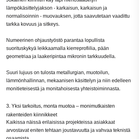
lämpökäsittelyjakson - karkaisun, karkaisun ja
normalisoinnin - muovauksen, jotta saavutetaan vaadittu
tarkka kovuus ja sitkeys.
Numeerinen ohjaustyöstö parantaa lopullista
suorituskykyä leikkaamalla kierreprofiilia, pään
geometriaa ja laakeripintaa mikronin tarkkuudella.
Suuri lujuus on tulosta metallurgian, muotoilun,
lämmönhallinnan, mekaanisen käsittelyn ja niin edelleen
monitieteisestä ja monitahoisesta yhteistoiminnasta.
3. Yksi tarkoitus, monta muotoa – monimutkaisten
rakenteiden kiinnikkeet
Kaikissa näissä erilaisissa projekteissa asiakkaat
arvostavat eniten tehtaan joustavuutta ja vahvaa teknistä
osaamista.