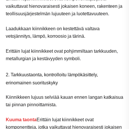
vaikuttavat hienovaraisesti jokaisen koneen, rakenteen ja
teollisuusjärjestelmän lujuuteen ja luotettavuuteen.
Laadukkaan kiinnikkeen on kestettävä valtava
vetojännitys, lämpö, ​​korroosio ja tärinä.
Erittäin lujat kiinnikkeet ovat pohjimmiltaan tarkkuuden,
metallurgian ja kestävyyden symboli.
2. Tarkkuustaonta, kontrolloitu lämpökäsittely,
erinomainen suorituskyky
Kiinnikkeen lujuus selviää kauan ennen langan katkaisua
tai pinnan pinnoittamista.
Kuuma taonta
Erittäin lujat kiinnikkeet ovat
komponentteja, jotka vaikuttavat hienovaraisesti jokaisen