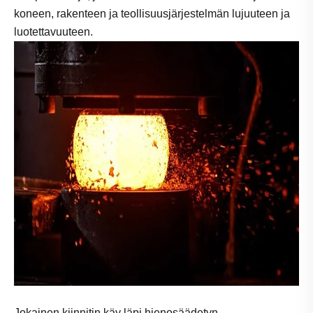
koneen, rakenteen ja teollisuusjärjestelmän lujuuteen ja
luotettavuuteen.
Jokainen kiinnitin käy läpi hienosäädetyn