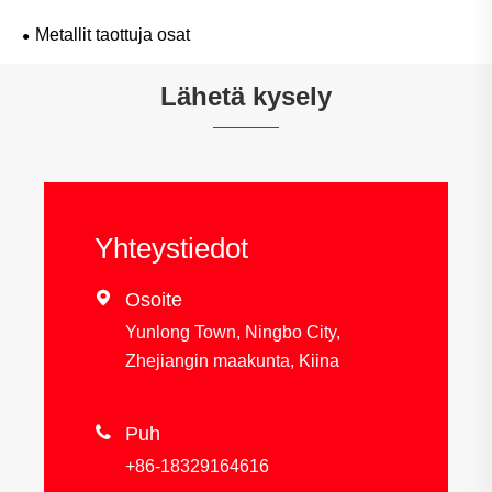
Metallit taottuja osat
Lähetä kysely
Yhteystiedot

Osoite
Yunlong Town, Ningbo City,
Zhejiangin maakunta, Kiina

Puh
+86-18329164616