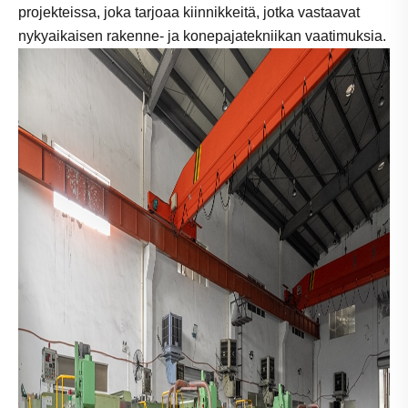
projekteissa, joka tarjoaa kiinnikkeitä, jotka vastaavat
nykyaikaisen rakenne- ja konepajatekniikan vaatimuksia.