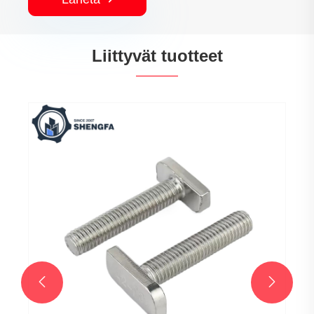
Liittyvät tuotteet
Kylmäpäiset komponentit
Katso lisää >>

