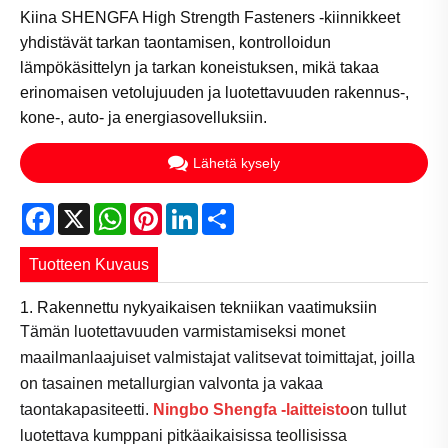
Kiina SHENGFA High Strength Fasteners -kiinnikkeet
yhdistävät tarkan taontamisen, kontrolloidun
lämpökäsittelyn ja tarkan koneistuksen, mikä takaa
erinomaisen vetolujuuden ja luotettavuuden rakennus-,
kone-, auto- ja energiasovelluksiin.
Lähetä kysely
Facebook
X
WhatsApp
Pinterest
LinkedIn
Share
Tuotteen Kuvaus
1. Rakennettu nykyaikaisen tekniikan vaatimuksiin
Tämän luotettavuuden varmistamiseksi monet
maailmanlaajuiset valmistajat valitsevat toimittajat, joilla
on tasainen metallurgian valvonta ja vakaa
taontakapasiteetti.
Ningbo Shengfa -laitteisto
on tullut
luotettava kumppani pitkäaikaisissa teollisissa