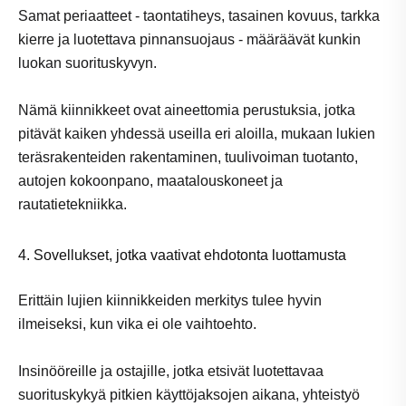
Samat periaatteet - taontatiheys, tasainen kovuus, tarkka
kierre ja luotettava pinnansuojaus - määräävät kunkin
luokan suorituskyvyn.
Nämä kiinnikkeet ovat aineettomia perustuksia, jotka
pitävät kaiken yhdessä useilla eri aloilla, mukaan lukien
teräsrakenteiden rakentaminen, tuulivoiman tuotanto,
autojen kokoonpano, maatalouskoneet ja
rautatietekniikka.
4. Sovellukset, jotka vaativat ehdotonta luottamusta
Erittäin lujien kiinnikkeiden merkitys tulee hyvin
ilmeiseksi, kun vika ei ole vaihtoehto.
Insinööreille ja ostajille, jotka etsivät luotettavaa
suorituskykyä pitkien käyttöjaksojen aikana, yhteistyö