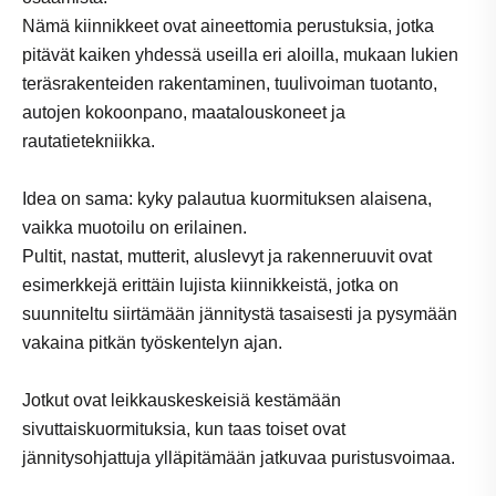
Nämä kiinnikkeet ovat aineettomia perustuksia, jotka
pitävät kaiken yhdessä useilla eri aloilla, mukaan lukien
teräsrakenteiden rakentaminen, tuulivoiman tuotanto,
autojen kokoonpano, maatalouskoneet ja
rautatietekniikka.
Idea on sama: kyky palautua kuormituksen alaisena,
vaikka muotoilu on erilainen.
Pultit, nastat, mutterit, aluslevyt ja rakenneruuvit ovat
esimerkkejä erittäin lujista kiinnikkeistä, jotka on
suunniteltu siirtämään jännitystä tasaisesti ja pysymään
vakaina pitkän työskentelyn ajan.
Jotkut ovat leikkauskeskeisiä kestämään
sivuttaiskuormituksia, kun taas toiset ovat
jännitysohjattuja ylläpitämään jatkuvaa puristusvoimaa.