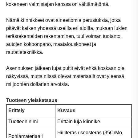
kokeneen valmistajan kanssa on välttämätöntä.
Nämä kiinnikkeet ovat aineettomia perustuksia, jotka
pitävät kaiken yhdessä useilla eri aloilla, mukaan lukien
teräsrakenteiden rakentaminen, tuulivoiman tuotanto,
autojen kokoonpano, maatalouskoneet ja
rautatietekniikka.
Asennuksen jälkeen lujat pultit eivät ehkä koskaan ole
näkyvissä, mutta niissä olevat materiaalit ovat yleensä
miljoonien dollarien arvoisia.
Tuotteen yleiskatsaus
Erittely
Kuvaus
Tuotteen nimi
Erittäin luja kiinnike
Hiiliteräs / seosteräs (35CrMo,
Pohjamateriaali